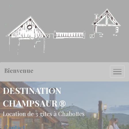
Bienvenue
DESTINATION
CHAMPSAUR
®
Location de 3 gîtes à Chabottes
Contact