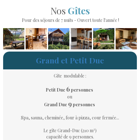
Nos
Gîtes
Pour des séjours de 7 nuits
- Ouvert toute l'année !
Grand et Petit Duc
Gîte
modulable :
6
Petit Duc
personnes
ou
9
Grand Duc
personnes
Spa, sauna, cheminée, four à pizza, cour fermée...
Le gîte Grand-Duc (210 m²)
capacité de 9 personnes.