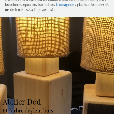
boucherie, épicerie, bar-tabac,
fromagerie
, glaces artisanales et
jus de fruits, 24/24 D'payasans) .
Atelier Dod
Et l'arbre devient bois