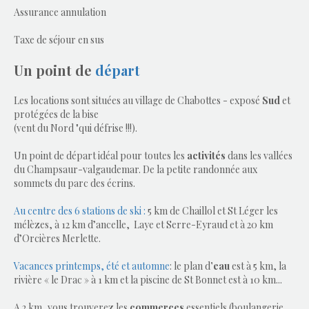
Assurance annulation
Taxe de séjour en sus
Un point de
départ
Les locations sont situées au village de Chabottes - exposé
Sud
et
protégées de la bise
(vent du Nord "qui défrise !!!).
Un point de départ idéal pour toutes les
activités
dans les vallées
du Champsaur-valgaudemar. De la petite randonnée aux
sommets du parc des écrins.
Au centre des 6 stations de ski
:
5 km de Chaillol et St Léger les
mélèzes, à 12 km d’ancelle, Laye et Serre-Eyraud et à 20 km
d’Orcières Merlette.
Vacances printemps, été et automne
: le plan d
’eau
est à 5 km, la
rivière « le Drac » à 1 km et la piscine de St Bonnet est à 10 km...
A 2 km, vous trouverez les
commerces
essentiels (boulangerie,